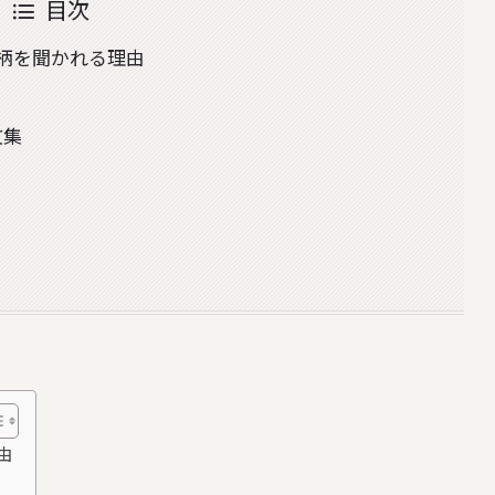
目次
柄を聞かれる理由
文集
由