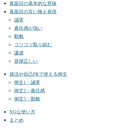
真面目の基本的な意味
真面目の言い換え表現
誠実
責任感が強い
勤勉
コツコツ取り組む
謙虚
規律正しい
就活や自己PRで使える例文
例文1・誠実
例文2・責任感
例文3・勤勉
NGな使い方
まとめ