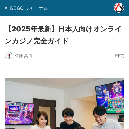
A-GOGO ジャーナル
【2025年最新】日本人向けオンライ
ンカジノ完全ガイド
佐藤 真由
1年前