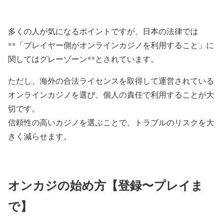
多くの人が気になるポイントですが、日本の法律では
**「プレイヤー側がオンラインカジノを利用すること」に
関してはグレーゾーン**とされています。
ただし、海外の合法ライセンスを取得して運営されている
オンラインカジノを選び、個人の責任で利用することが大
切です。
信頼性の高いカジノを選ぶことで、トラブルのリスクを大
きく減らせます。
オンカジの始め方【登録〜プレイま
で】