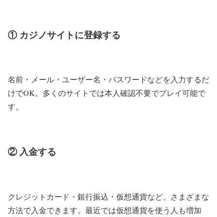
① カジノサイトに登録する
名前・メール・ユーザー名・パスワードなどを入力するだ
けでOK。多くのサイトでは本人確認不要でプレイ可能で
す。
② 入金する
クレジットカード・銀行振込・仮想通貨など、さまざまな
方法で入金できます。最近では仮想通貨を使う人も増加