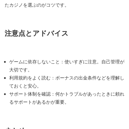
たカジノを選ぶのがコツです。
注意点とアドバイス
ゲームに依存しないこと：使いすぎに注意。自己管理が
大切です。
利用規約をよく読む：ボーナスの出金条件などを理解し
ておくと安心。
サポート体制を確認：何かトラブルがあったときに頼れ
るサポートがあるかが重要。