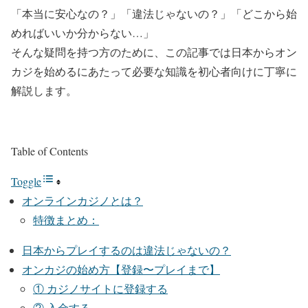
「本当に安心なの？」「違法じゃないの？」「どこから始
めればいいか分からない…」
そんな疑問を持つ方のために、この記事では日本からオン
カジを始めるにあたって必要な知識を初心者向けに丁寧に
解説します。
Table of Contents
Toggle
オンラインカジノとは？
特徴まとめ：
日本からプレイするのは違法じゃないの？
オンカジの始め方【登録〜プレイまで】
① カジノサイトに登録する
② 入金する